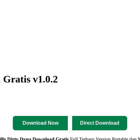
 Gratis v1.0.2
Download Now
Direct Download
illz Dirty Dyna
Download Gratis
Full Terbaru Version Portable dan M