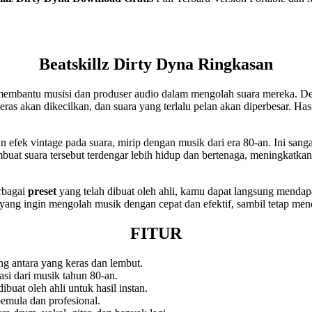
Beatskillz Dirty Dyna Ringkasan
k membantu musisi dan produser audio dalam mengolah suara mereka. 
ras akan dikecilkan, dan suara yang terlalu pelan akan diperbesar. Ha
ek vintage pada suara, mirip dengan musik dari era 80-an. Ini sanga
buat suara tersebut terdengar lebih hidup dan bertenaga, meningkatkan
rbagai
preset
yang telah dibuat oleh ahli, kamu dapat langsung mendapa
 yang ingin mengolah musik dengan cepat dan efektif, sambil tetap mend
FITUR
ng antara yang keras dan lembut.
asi dari musik tahun 80-an.
buat oleh ahli untuk hasil instan.
pemula dan profesional.