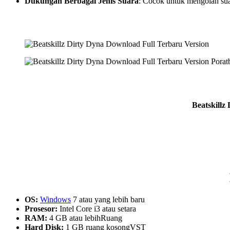
Dukungan Berbagai Jenis Suara
: Cocok untuk mengolah suar
Beatskillz
OS:
Windows
7 atau yang lebih baru
Prosesor:
Intel Core i3 atau setara
RAM:
4 GB atau lebihRuang
Hard Disk:
1 GB ruang kosongVST