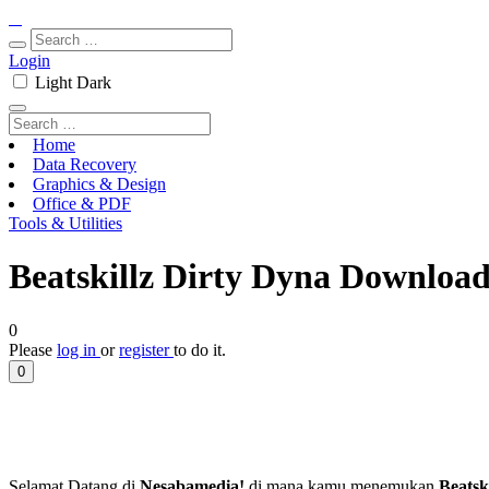
Login
Light
Dark
Home
Data Recovery
Graphics & Design
Office & PDF
Tools & Utilities
Beatskillz Dirty Dyna Download
0
Please
log in
or
register
to do it.
0
Selamat Datang di
Nesabamedia!
di mana kamu menemukan
Beatsk