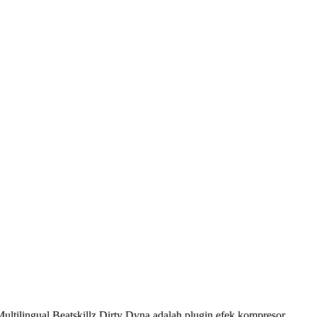
ultilingual.Beatskillz Dirty Dyna adalah plugin efek kompresor