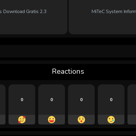
s Download Gratis 2.3
MiTeC System Inform
Reactions
0
0
0
0