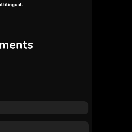
tilingual.
ements