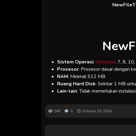
NewFileTi
NewFi
Sistem Operasi
:
Windows
7, 8, 10
Prosesor
: Prosesor dasar dengan k
RAM
: Minimal 512 MB
Ruang Hard Disk
: Sekitar 1 MB un
Lain-lain
: Tidak memerlukan instalasi
249
0
October 10, 2024