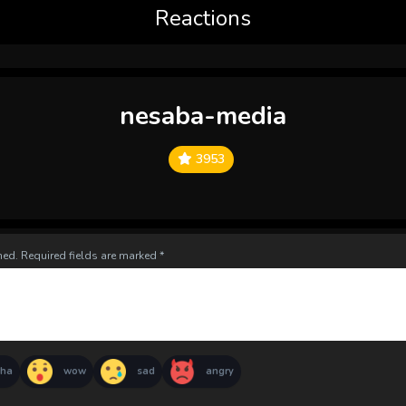
Reactions
nesaba-media
3953
hed.
Required fields are marked
*
aha
wow
sad
angry