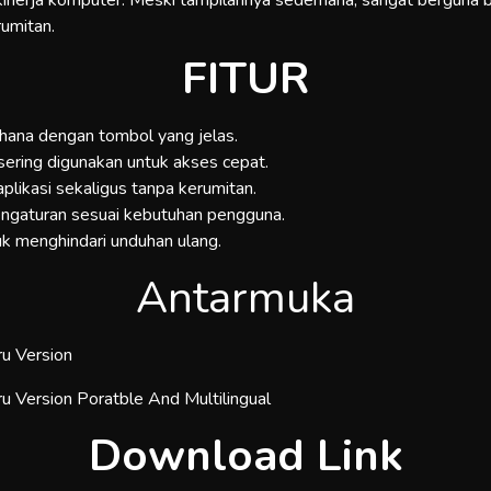
 kinerja komputer. Meski tampilannya sederhana, sangat berguna b
rumitan.
FITUR
hana dengan tombol yang jelas.
 sering digunakan untuk akses cepat.
aplikasi sekaligus tanpa kerumitan.
engaturan sesuai kebutuhan pengguna.
uk menghindari unduhan ulang.
Antarmuka
Download Link