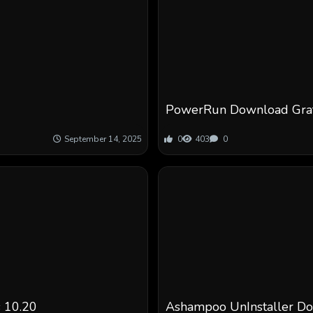
PowerRun Download Grat
September 14, 2025
0
403
0
s 10.20
Ashampoo UnInstaller Do