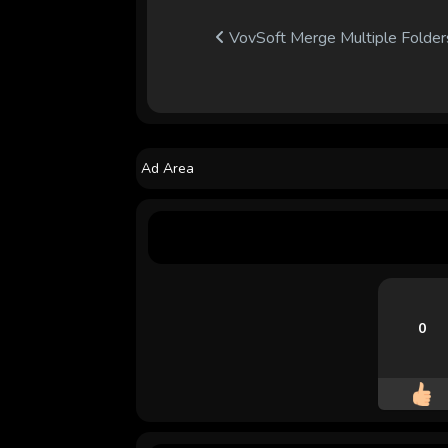
VovSoft Merge Multiple Folder
Ad Area
0