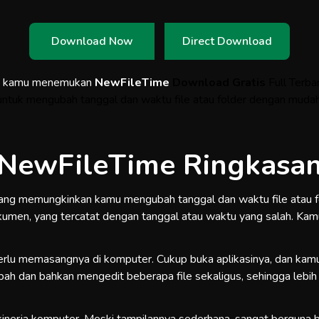
Download Now
Direct Download
a kamu menemukan
NewFileTime
Download Gratis
Full Terba
untuk mengubah tanggal dan waktu file atau folder dengan mudah
NewFileTime Ringkasa
ng memungkinkan kamu mengubah tanggal dan waktu file atau fol
 dokumen, yang tercatat dengan tanggal atau waktu yang salah. Ka
perlu memasangnya di komputer. Cukup buka aplikasinya, dan kam
ubah dan bahkan mengedit beberapa file sekaligus, sehingga lebih 