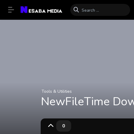
Tools & Utilities
NewFileTime Down
0