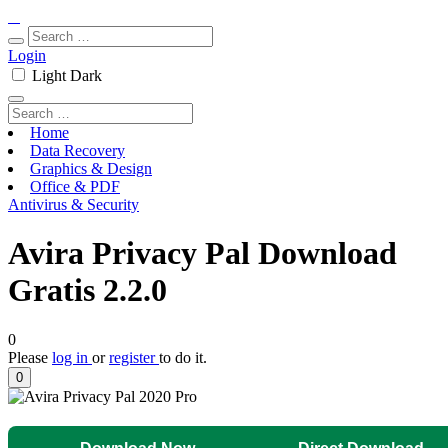
Login
Light
Dark
Home
Data Recovery
Graphics & Design
Office & PDF
Antivirus & Security
Avira Privacy Pal Download
Gratis 2.2.0
0
Please
log in
or
register
to do it.
0