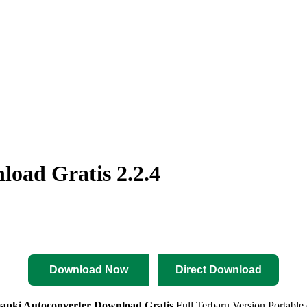
oad Gratis 2.2.4
Download Now
Direct Download
pki Autoconverter Download Gratis
Full Terbaru Version Portable