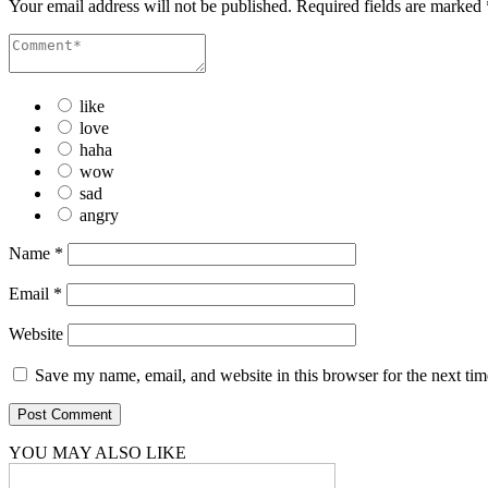
Your email address will not be published.
Required fields are marked
like
love
haha
wow
sad
angry
Name
*
Email
*
Website
Save my name, email, and website in this browser for the next ti
YOU MAY ALSO LIKE