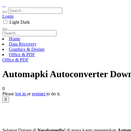
Login
Light
Dark
Home
Data Recovery
Graphics & Design
Office & PDF
Office & PDF
Automapki Autoconverter Downl
0
Please
log in
or
register
to do it.
0
Selamat Datang di
Nesabamedia!
di mana kamu menemukan
Automa