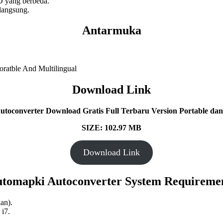
D yang berbeda.
langsung.
Antarmuka
Download Link
toconverter Download Gratis Full Terbaru Version Portable dan 
SIZE: 102.97 MB
Download Link
tomapki Autoconverter System Requireme
kan).
 i7.