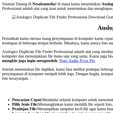
Selamat Datang di
Nesabamedia!
di mana kamu menemukan
Auslog
Professional adalah alat yang kuat untuk menemukan dan menghapus
Auslo
Pernahkah kamu merasa ruang penyimpanan di komputer kamu cepat penu
tersimpan di beberapa tempat berbeda. Misalnya, kamu punya foto atau
Auslogics Duplicate File Finder Professional adalah alat yang memba
komputer dan menunjukkan file mana saja yang sama. Kamu juga bisa me
mungkin juga ingin mengunduh
:
Nuro Audio Xvox Pro
Setelah menemukan file duplikat, kamu bisa melihat pratinjau bebera
penyimpanan di komputer menjadi lebih lega. Dengan begitu, kompute
foto kesayangan.
Pencarian Cepat:
Memindai seluruh komputer untuk menemukan
Pilih Jenis File:
Memungkinkan kamu memilih file seperti foto,
Pratinjau File:
Menampilkan tampilan kecil file agar kamu bis