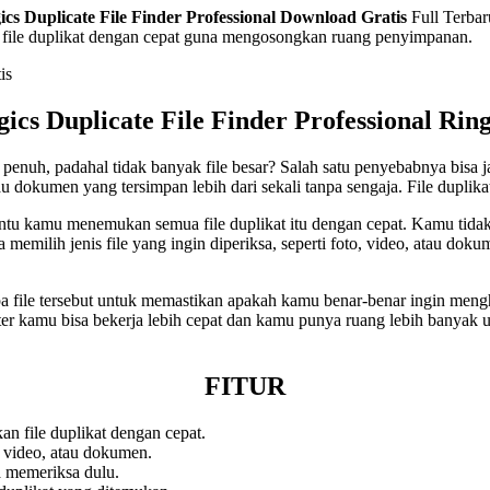
ics Duplicate File Finder Professional
Download Gratis
Full Terbar
 file duplikat dengan cepat guna mengosongkan ruang penyimpanan.
gics Duplicate File Finder Professional
Rin
h, padahal tidak banyak file besar? Salah satu penyebabnya bisa jadi
 dokumen yang tersimpan lebih dari sekali tanpa sengaja. File duplikat
ntu kamu menemukan semua file duplikat itu dengan cepat. Kamu tidak p
milih jenis file yang ingin diperiksa, seperti foto, video, atau doku
pa file tersebut untuk memastikan apakah kamu benar-benar ingin meng
r kamu bisa bekerja lebih cepat dan kamu punya ruang lebih banyak un
FITUR
 file duplikat dengan cepat.
 video, atau dokumen.
a memeriksa dulu.