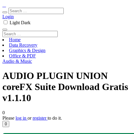
Login
Light
Dark
Home
Data Recovery
Graphics & Design
Office & PDF
Audio & Music
AUDIO PLUGIN UNION
coreFX Suite Download Gratis
v1.1.10
0
Please
log in
or
register
to do it.
0