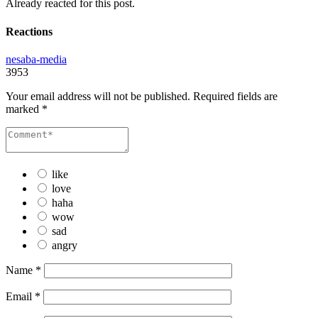
Already reacted for this post.
Reactions
nesaba-media
3953
Your email address will not be published.
Required fields are
marked
*
like
love
haha
wow
sad
angry
Name
*
Email
*