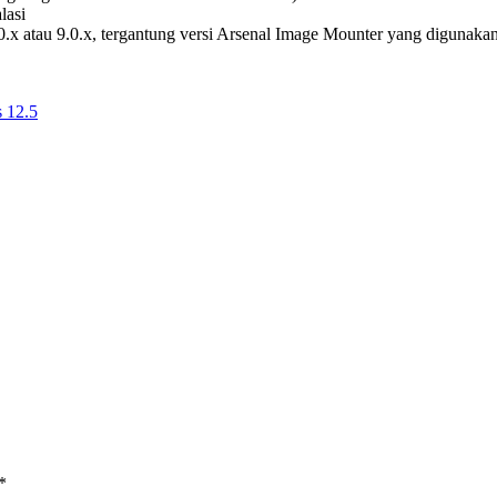
lasi
.x atau 9.0.x, tergantung versi Arsenal Image Mounter yang digunakan
 12.5
*