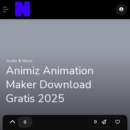
Audio & Music
Animiz Animation
Maker Download
Gratis 2025
0
0