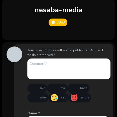
nesaba-media
3953
Your email address will not be published.
Required
fields are marked
*
like
love
haha
wow
sad
angry
Name
*