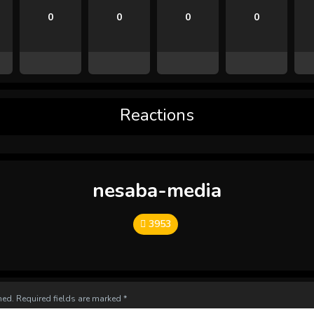
0
0
0
0
Reactions
nesaba-media
3953
hed.
Required fields are marked
*