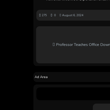
275
0
August 6, 2024
Professor Teaches Office Down
Ad Area