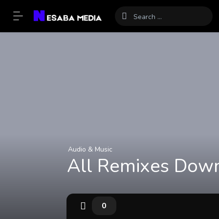
Audio & Music
All Remixes Downl
0