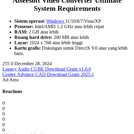
Aiseesoft Video Converter Ultimate
System Requirements
Sistem operasi:
Windows
11/10/8/7/Vista/XP
Prosesor:
Intel/AMD 1.2 GHz atau lebih cepat
RAM:
2 GB atau lebih
Ruang hard drive:
200 MB atau lebih
Layar:
1024 x 768 atau lebih tinggi
Kartu grafis:
Dukungan untuk DirectX 9.0 atau yang lebih
baru.
255
0
December 28, 2024
Lunacy Audio CUBE Download Gratis v1.6.0
Graitec Advance CAD Download Gratis 2025.1
Ad Area
Reactions
0
0
0
0
0
0