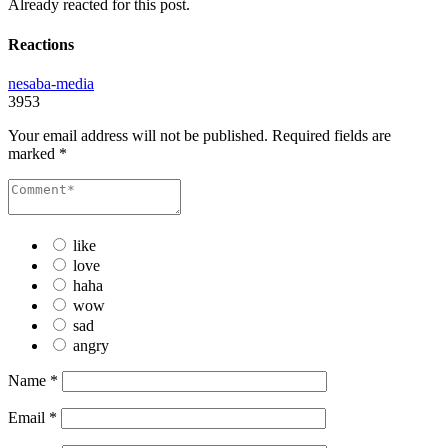
Already reacted for this post.
Reactions
nesaba-media
3953
Your email address will not be published.
Required fields are
marked
*
like
love
haha
wow
sad
angry
Name
*
Email
*