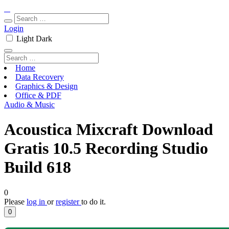
Login
Light
Dark
Home
Data Recovery
Graphics & Design
Office & PDF
Audio & Music
Acoustica Mixcraft Download
Gratis 10.5 Recording Studio
Build 618
0
Please
log in
or
register
to do it.
0