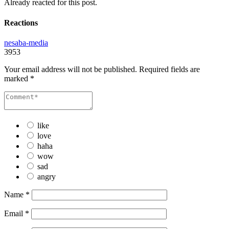
Already reacted for this post.
Reactions
nesaba-media
3953
Your email address will not be published.
Required fields are
marked
*
like
love
haha
wow
sad
angry
Name
*
Email
*