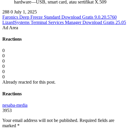
hardware—USB, smart card, atau sertifikat X.509
288
0
July 1, 2025
Faronics Deep Freeze Standard Download Gratis 9.0.20.5760
LizardSystems Terminal Services Manager Download Gratis 25.05
Ad Area
Reactions
0
0
0
0
0
0
Already reacted for this post.
Reactions
nesaba-media
3953
Your email address will not be published.
Required fields are
marked
*