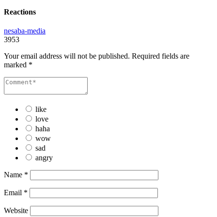
Reactions
nesaba-media
3953
Your email address will not be published.
Required fields are
marked
*
like
love
haha
wow
sad
angry
Name
*
Email
*
Website