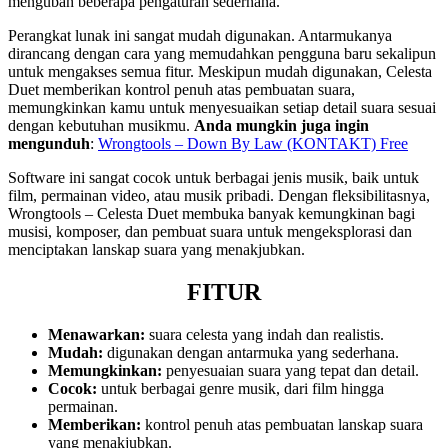
mengubah beberapa pengaturan sederhana.
Perangkat lunak ini sangat mudah digunakan. Antarmukanya
dirancang dengan cara yang memudahkan pengguna baru sekalipun
untuk mengakses semua fitur. Meskipun mudah digunakan, Celesta
Duet memberikan kontrol penuh atas pembuatan suara,
memungkinkan kamu untuk menyesuaikan setiap detail suara sesuai
dengan kebutuhan musikmu.
Anda mungkin juga ingin
mengunduh
:
Wrongtools – Down By Law (KONTAKT) Free
Software ini sangat cocok untuk berbagai jenis musik, baik untuk
film, permainan video, atau musik pribadi. Dengan fleksibilitasnya,
Wrongtools – Celesta Duet membuka banyak kemungkinan bagi
musisi, komposer, dan pembuat suara untuk mengeksplorasi dan
menciptakan lanskap suara yang menakjubkan.
FITUR
Menawarkan:
suara celesta yang indah dan realistis.
Mudah:
digunakan dengan antarmuka yang sederhana.
Memungkinkan:
penyesuaian suara yang tepat dan detail.
Cocok:
untuk berbagai genre musik, dari film hingga
permainan.
Memberikan:
kontrol penuh atas pembuatan lanskap suara
yang menakjubkan.