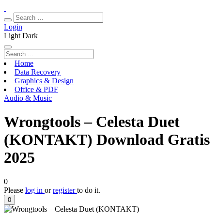
Login
Light
Dark
Home
Data Recovery
Graphics & Design
Office & PDF
Audio & Music
Wrongtools – Celesta Duet
(KONTAKT) Download Gratis
2025
0
Please
log in
or
register
to do it.
0