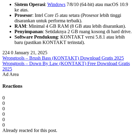
Sistem Operasi
:
Windows
7/8/10 (64-bit) atau macOS 10.9
ke atas.
Prosesor
: Intel Core i5 atau setara (Prosesor lebih tinggi
disarankan untuk performa terbaik).
RAM
: Minimal 4 GB RAM (8 GB atau lebih disarankan).
Penyimpanan
: Setidaknya 2 GB ruang kosong di hard drive.
Software Pendukung
: KONTAKT versi 5.8.1 atau lebih
baru (pastikan KONTAKT terinstal).
224
0
January 21, 2025
Wrongtools – Brush Bass (KONTAKT) Download Gratis 2025
Wrongtools – Down By Law (KONTAKT) Free Download Gratis
2025
Ad Area
Reactions
0
0
0
0
0
0
Already reacted for this post.