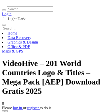
Login
Light
Dark
Home
Data Recovery
Graphics & Design
Office & PDF
Maps & GPS
VideoHive – 201 World
Countries Logo & Titles –
Mega Pack [AEP] Download
Gratis 2025
0
Please
log in
or
register
to do it.