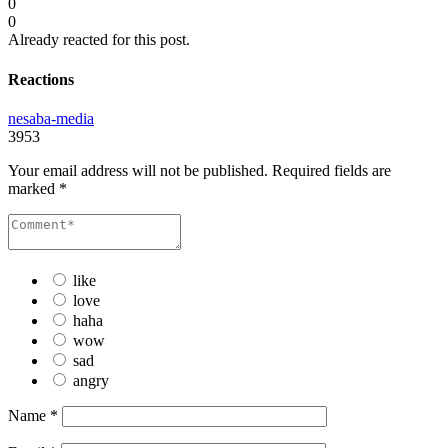
0
0
Already reacted for this post.
Reactions
nesaba-media
3953
Your email address will not be published.
Required fields are
marked
*
like
love
haha
wow
sad
angry
Name
*