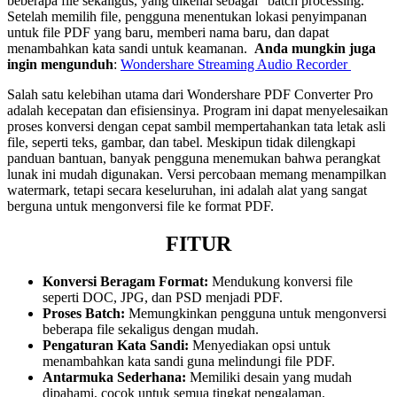
beberapa file sekaligus, yang dikenal sebagai “batch processing.”
Setelah memilih file, pengguna menentukan lokasi penyimpanan
untuk file PDF yang baru, memberi nama baru, dan dapat
menambahkan kata sandi untuk keamanan.
Anda mungkin juga
ingin mengunduh
:
Wondershare Streaming Audio Recorder
Salah satu kelebihan utama dari Wondershare PDF Converter Pro
adalah kecepatan dan efisiensinya. Program ini dapat menyelesaikan
proses konversi dengan cepat sambil mempertahankan tata letak asli
file, seperti teks, gambar, dan tabel. Meskipun tidak dilengkapi
panduan bantuan, banyak pengguna menemukan bahwa perangkat
lunak ini mudah digunakan. Versi percobaan memang menampilkan
watermark, tetapi secara keseluruhan, ini adalah alat yang sangat
berguna untuk mengonversi file ke format PDF.
FITUR
Konversi Beragam Format:
Mendukung konversi file
seperti DOC, JPG, dan PSD menjadi PDF.
Proses Batch:
Memungkinkan pengguna untuk mengonversi
beberapa file sekaligus dengan mudah.
Pengaturan Kata Sandi:
Menyediakan opsi untuk
menambahkan kata sandi guna melindungi file PDF.
Antarmuka Sederhana:
Memiliki desain yang mudah
dipahami, cocok untuk semua tingkat pengalaman.