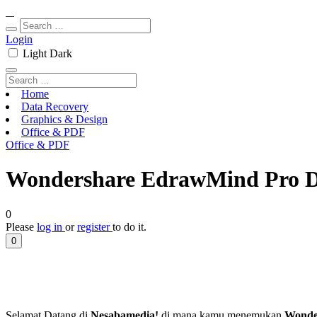
Login
Light
Dark
Home
Data Recovery
Graphics & Design
Office & PDF
Office & PDF
Wondershare EdrawMind Pro Do
0
Please
log in
or
register
to do it.
0
Selamat Datang di
Nesabamedia!
di mana kamu menemukan
Wonde