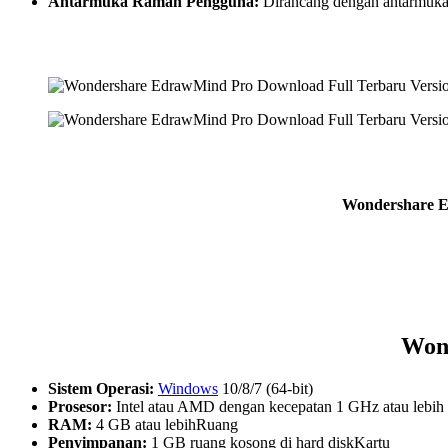
Antarmuka Ramah Pengguna:
Dirancang dengan antarmuka 
Wondershare Ed
Won
Sistem Operasi:
Windows
10/8/7 (64-bit)
Prosesor:
Intel atau AMD dengan kecepatan 1 GHz atau lebih 
RAM:
4 GB atau lebihRuang
Penyimpanan:
1 GB ruang kosong di hard diskKartu