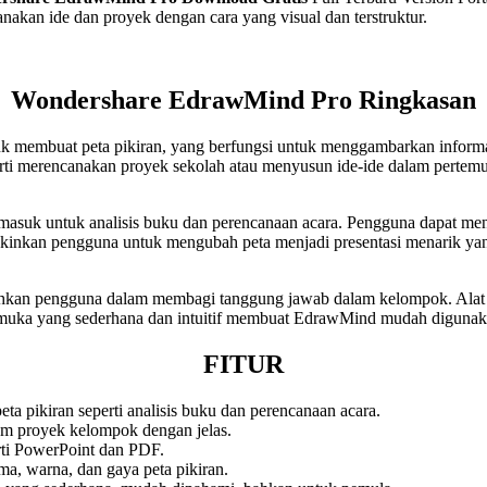
kan ide dan proyek dengan cara yang visual dan terstruktur.
Wondershare EdrawMind Pro Ringkasan
k membuat peta pikiran, yang berfungsi untuk menggambarkan inform
perti merencanakan proyek sekolah atau menyusun ide-ide dalam pertem
asuk untuk analisis buku dan perencanaan acara. Pengguna dapat mena
ngkinkan pengguna untuk mengubah peta menjadi presentasi menarik yan
an pengguna dalam membagi tanggung jawab dalam kelompok. Alat ini
armuka yang sederhana dan intuitif membuat EdrawMind mudah digunak
FITUR
a pikiran seperti analisis buku dan perencanaan acara.
 proyek kelompok dengan jelas.
rti PowerPoint dan PDF.
, warna, dan gaya peta pikiran.