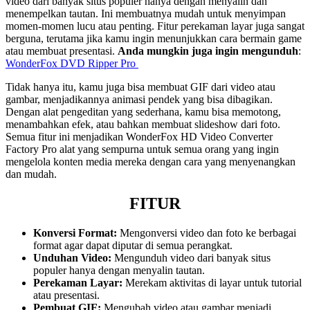
video dari banyak situs populer hanya dengan menyalin dan
menempelkan tautan. Ini membuatnya mudah untuk menyimpan
momen-momen lucu atau penting. Fitur perekaman layar juga sangat
berguna, terutama jika kamu ingin menunjukkan cara bermain game
atau membuat presentasi.
Anda mungkin juga ingin mengunduh
:
WonderFox DVD Ripper Pro
Tidak hanya itu, kamu juga bisa membuat GIF dari video atau
gambar, menjadikannya animasi pendek yang bisa dibagikan.
Dengan alat pengeditan yang sederhana, kamu bisa memotong,
menambahkan efek, atau bahkan membuat slideshow dari foto.
Semua fitur ini menjadikan WonderFox HD Video Converter
Factory Pro alat yang sempurna untuk semua orang yang ingin
mengelola konten media mereka dengan cara yang menyenangkan
dan mudah.
FITUR
Konversi Format:
Mengonversi video dan foto ke berbagai
format agar dapat diputar di semua perangkat.
Unduhan Video:
Mengunduh video dari banyak situs
populer hanya dengan menyalin tautan.
Perekaman Layar:
Merekam aktivitas di layar untuk tutorial
atau presentasi.
Pembuat GIF:
Mengubah video atau gambar menjadi