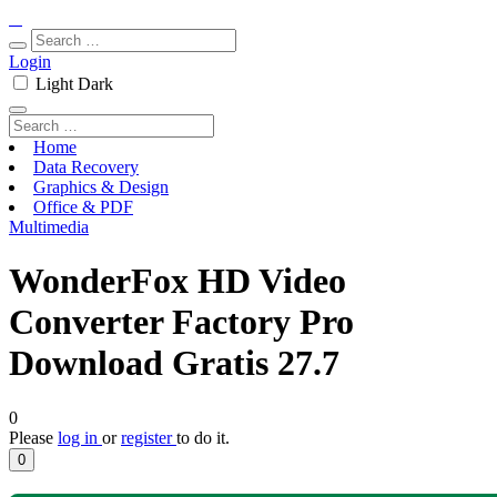
Login
Light
Dark
Home
Data Recovery
Graphics & Design
Office & PDF
Multimedia
WonderFox HD Video
Converter Factory Pro
Download Gratis 27.7
0
Please
log in
or
register
to do it.
0