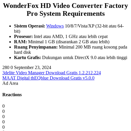
WonderFox HD Video Converter Factory
Pro System Requirements
Sistem Operasi:
Windows
10/8/7/Vista/XP (32-bit atau 64-
bit)
Prosesor:
Intel atau AMD, 1 GHz atau lebih cepat
RAM:
Minimal 1 GB (disarankan 2 GB atau lebih)
Ruang Penyimpanan:
Minimal 200 MB ruang kosong pada
hard disk
Kartu Grafis:
Dukungan untuk DirectX 9.0 atau lebih tinggi
280
0
September 23, 2024
3delite Video Manager Download Gratis 1.2.212.224
MAAT Digital thEQblue Download Gratis v5.0.0
Ad Area
Reactions
0
0
0
0
0