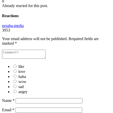
0
Already reacted for this post.
Reactions
nesaba-media
3953
Your email address will not be published.
Required fields are
marked
*
like
love
haha
wow
sad
angry
Name
*
Email
*