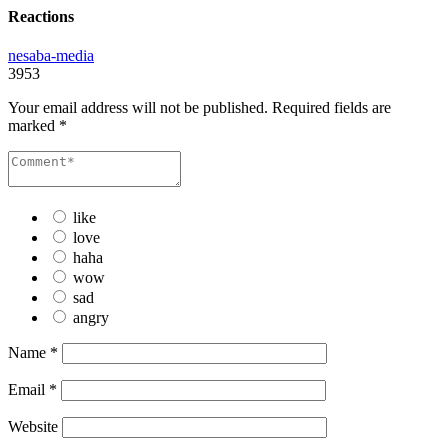
Reactions
nesaba-media
3953
Your email address will not be published.
Required fields are
marked
*
like
love
haha
wow
sad
angry
Name
*
Email
*
Website