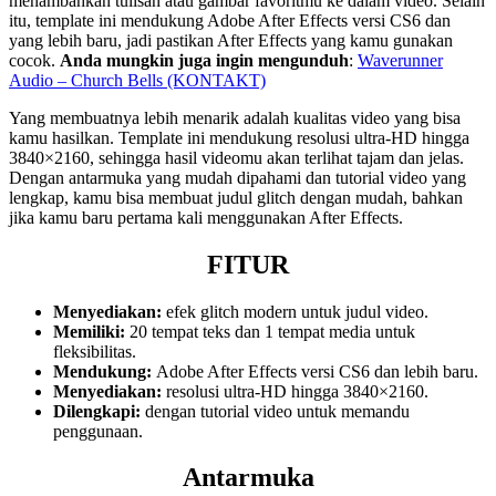
menambahkan tulisan atau gambar favoritmu ke dalam video. Selain
itu, template ini mendukung Adobe After Effects versi CS6 dan
yang lebih baru, jadi pastikan After Effects yang kamu gunakan
cocok.
Anda mungkin juga ingin mengunduh
:
Waverunner
Audio – Church Bells (KONTAKT)
Yang membuatnya lebih menarik adalah kualitas video yang bisa
kamu hasilkan. Template ini mendukung resolusi ultra-HD hingga
3840×2160, sehingga hasil videomu akan terlihat tajam dan jelas.
Dengan antarmuka yang mudah dipahami dan tutorial video yang
lengkap, kamu bisa membuat judul glitch dengan mudah, bahkan
jika kamu baru pertama kali menggunakan After Effects.
FITUR
Menyediakan:
efek glitch modern untuk judul video.
Memiliki:
20 tempat teks dan 1 tempat media untuk
fleksibilitas.
Mendukung:
Adobe After Effects versi CS6 dan lebih baru.
Menyediakan:
resolusi ultra-HD hingga 3840×2160.
Dilengkapi:
dengan tutorial video untuk memandu
penggunaan.
Antarmuka