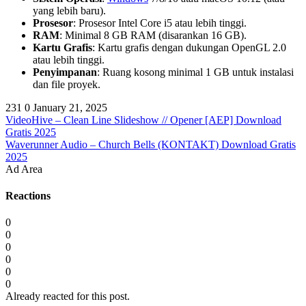
yang lebih baru).
Prosesor
: Prosesor Intel Core i5 atau lebih tinggi.
RAM
: Minimal 8 GB RAM (disarankan 16 GB).
Kartu Grafis
: Kartu grafis dengan dukungan OpenGL 2.0
atau lebih tinggi.
Penyimpanan
: Ruang kosong minimal 1 GB untuk instalasi
dan file proyek.
231
0
January 21, 2025
VideoHive – Clean Line Slideshow // Opener [AEP] Download
Gratis 2025
Waverunner Audio – Church Bells (KONTAKT) Download Gratis
2025
Ad Area
Reactions
0
0
0
0
0
0
Already reacted for this post.