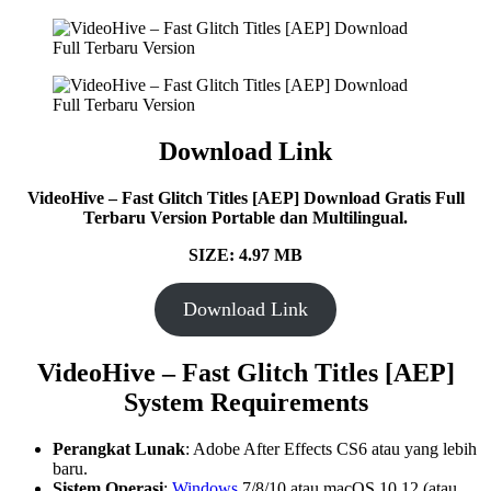
Download Link
VideoHive – Fast Glitch Titles [AEP] Download Gratis Full
Terbaru Version Portable dan Multilingual.
SIZE: 4.97 MB
Download Link
VideoHive – Fast Glitch Titles [AEP]
System Requirements
Perangkat Lunak
: Adobe After Effects CS6 atau yang lebih
baru.
Sistem Operasi
:
Windows
7/8/10 atau macOS 10.12 (atau