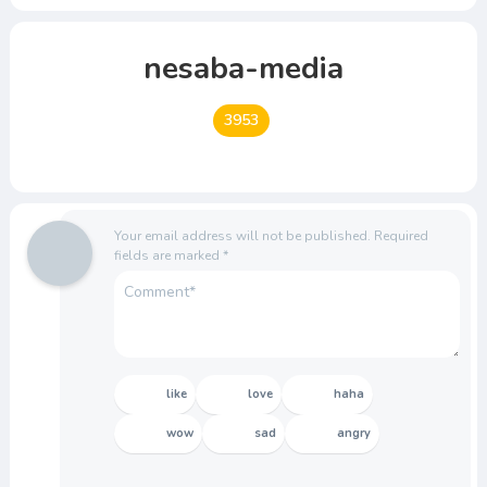
nesaba-media
3953
Your email address will not be published.
Required
fields are marked
*
like
love
haha
wow
sad
angry