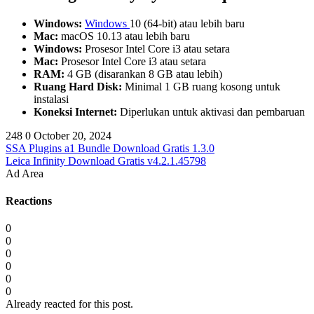
Windows:
Windows
10 (64-bit) atau lebih baru
Mac:
macOS 10.13 atau lebih baru
Windows:
Prosesor Intel Core i3 atau setara
Mac:
Prosesor Intel Core i3 atau setara
RAM:
4 GB (disarankan 8 GB atau lebih)
Ruang Hard Disk:
Minimal 1 GB ruang kosong untuk
instalasi
Koneksi Internet:
Diperlukan untuk aktivasi dan pembaruan
248
0
October 20, 2024
SSA Plugins a1 Bundle Download Gratis 1.3.0
Leica Infinity Download Gratis v4.2.1.45798
Ad Area
Reactions
0
0
0
0
0
0
Already reacted for this post.