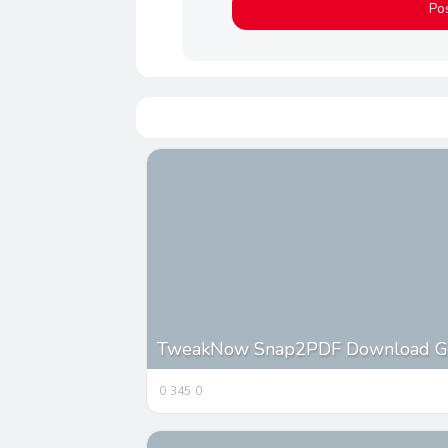
TweakNow Snap2PDF Download Gra
0
345
0