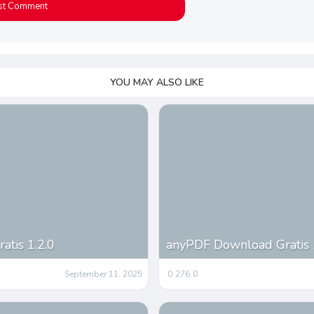
YOU MAY ALSO LIKE
tis 1.2.0
anyPDF Download Gratis 
September 11, 2025
0
276
0