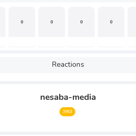
0
0
0
0
Reactions
nesaba-media
3953