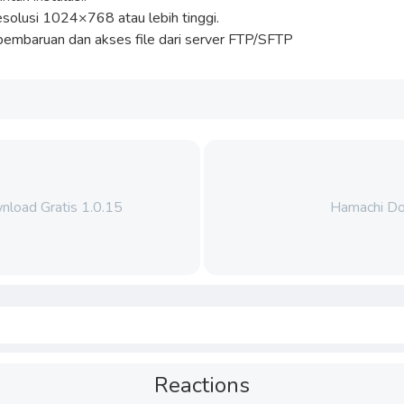
esolusi 1024×768 atau lebih tinggi.
pembaruan dan akses file dari server FTP/SFTP
nload Gratis 1.0.15
Hamachi Do
Reactions