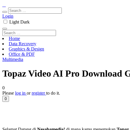
Login
Light
Dark
Home
Data Recovery
Graphics & Design
Office & PDF
Multimedia
Topaz Video AI Pro Download Gr
0
Please
log in
or
register
to do it.
0
Selamat Datang di
Nesabamedia!
di mana kamu menemukan
Topaz 