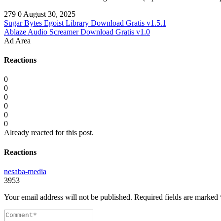
279
0
August 30, 2025
Sugar Bytes Egoist Library Download Gratis v1.5.1
Ablaze Audio Screamer Download Gratis v1.0
Ad Area
Reactions
0
0
0
0
0
0
Already reacted for this post.
Reactions
nesaba-media
3953
Your email address will not be published.
Required fields are marked