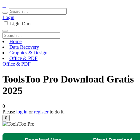
Login
Light
Dark
Home
Data Recovery
Graphics & Design
Office & PDF
Office & PDF
ToolsToo Pro Download Gratis
2025
0
Please
log in
or
register
to do it.
0