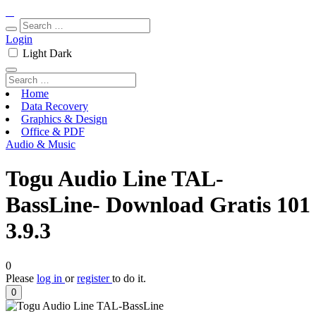
Login
Light
Dark
Home
Data Recovery
Graphics & Design
Office & PDF
Audio & Music
Togu Audio Line TAL-
BassLine- Download Gratis 101
3.9.3
0
Please
log in
or
register
to do it.
0