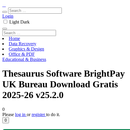
Login
Light
Dark
Home
Data Recovery
Graphics & Design
Office & PDF
Educational & Business
Thesaurus Software BrightPay
UK Bureau Download Gratis
2025-26 v25.2.0
0
Please
log in
or
register
to do it.
0