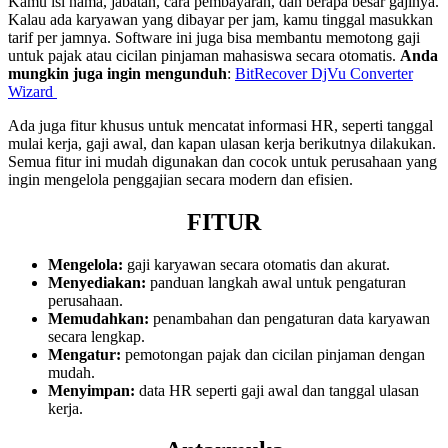
Kamu isi nama, jabatan, cara pembayaran, dan berapa besar gajinya.
Kalau ada karyawan yang dibayar per jam, kamu tinggal masukkan
tarif per jamnya. Software ini juga bisa membantu memotong gaji
untuk pajak atau cicilan pinjaman mahasiswa secara otomatis.
Anda
mungkin juga ingin mengunduh
:
BitRecover DjVu Converter
Wizard
Ada juga fitur khusus untuk mencatat informasi HR, seperti tanggal
mulai kerja, gaji awal, dan kapan ulasan kerja berikutnya dilakukan.
Semua fitur ini mudah digunakan dan cocok untuk perusahaan yang
ingin mengelola penggajian secara modern dan efisien.
FITUR
Mengelola:
gaji karyawan secara otomatis dan akurat.
Menyediakan:
panduan langkah awal untuk pengaturan
perusahaan.
Memudahkan:
penambahan dan pengaturan data karyawan
secara lengkap.
Mengatur:
pemotongan pajak dan cicilan pinjaman dengan
mudah.
Menyimpan:
data HR seperti gaji awal dan tanggal ulasan
kerja.