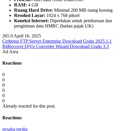
RAM:
4 GB
Ruang Hard Drive:
Minimal 200 MB ruang kosong
Resolusi Layar:
1024 x 768 piksel
Koneksi Internet:
Diperlukan untuk pembaruan dan
pengiriman data HMRC (badan pajak UK)
265
0
April 16, 2025
Cerberus FTP Server Enterprise Download Gratis 2025.1.1
BitRecover DjVu Converter Wizard Download Gratis 3.3
Ad Area
Reactions
0
0
0
0
0
0
Already reacted for this post.
Reactions
nesaba-media