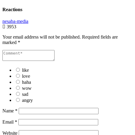
Reactions
nesaba-media
3953
Your email address will not be published.
Required fields are
marked
*
like
love
haha
wow
sad
angry
Name
*
Email
*
Website