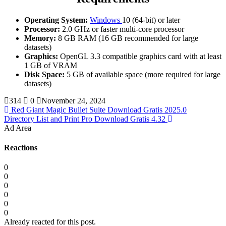
Operating System:
Windows
10 (64-bit) or later
Processor:
2.0 GHz or faster multi-core processor
Memory:
8 GB RAM (16 GB recommended for large
datasets)
Graphics:
OpenGL 3.3 compatible graphics card with at least
1 GB of VRAM
Disk Space:
5 GB of available space (more required for large
datasets)
314
0
November 24, 2024
Red Giant Magic Bullet Suite Download Gratis 2025.0
Directory List and Print Pro Download Gratis 4.32
Ad Area
Reactions
0
0
0
0
0
0
Already reacted for this post.