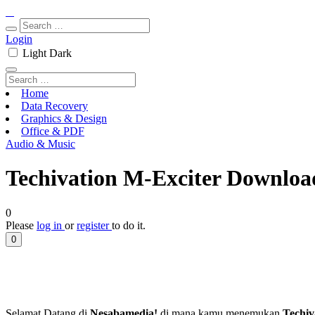
Login
Light
Dark
Home
Data Recovery
Graphics & Design
Office & PDF
Audio & Music
Techivation M-Exciter Download
0
Please
log in
or
register
to do it.
0
Selamat Datang di
Nesabamedia!
di mana kamu menemukan
Techiv