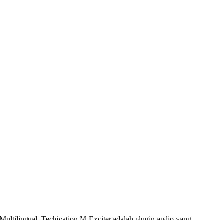
Multilingual. Techivation M-Exciter adalah plugin audio yang