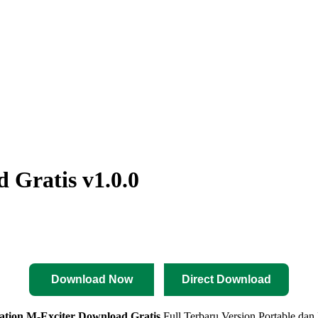
 Gratis v1.0.0
Download Now
Direct Download
ation M-Exciter
Download Gratis
Full Terbaru Version Portable dan 