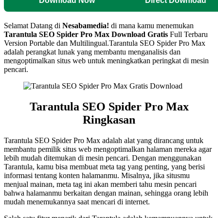
Download Now
Direct Download
Selamat Datang di
Nesabamedia!
di mana kamu menemukan
Tarantula SEO Spider Pro Max
Download Gratis
Full Terbaru
Version Portable dan Multilingual.Tarantula SEO Spider Pro Max
adalah perangkat lunak yang membantu menganalisis dan
mengoptimalkan situs web untuk meningkatkan peringkat di mesin
pencari.
Tarantula SEO Spider Pro Max
Ringkasan
Tarantula SEO Spider Pro Max adalah alat yang dirancang untuk
membantu pemilik situs web mengoptimalkan halaman mereka agar
lebih mudah ditemukan di mesin pencari. Dengan menggunakan
Tarantula, kamu bisa membuat meta tag yang penting, yang berisi
informasi tentang konten halamanmu. Misalnya, jika situsmu
menjual mainan, meta tag ini akan memberi tahu mesin pencari
bahwa halamanmu berkaitan dengan mainan, sehingga orang lebih
mudah menemukannya saat mencari di internet.