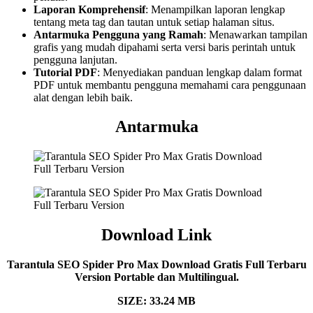
Laporan Komprehensif
: Menampilkan laporan lengkap
tentang meta tag dan tautan untuk setiap halaman situs.
Antarmuka Pengguna yang Ramah
: Menawarkan tampilan
grafis yang mudah dipahami serta versi baris perintah untuk
pengguna lanjutan.
Tutorial PDF
: Menyediakan panduan lengkap dalam format
PDF untuk membantu pengguna memahami cara penggunaan
alat dengan lebih baik.
Antarmuka
Download Link
Tarantula SEO Spider Pro Max Download Gratis Full Terbaru
Version Portable dan Multilingual.
SIZE: 33.24 MB