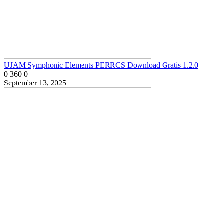
UJAM Symphonic Elements PERRCS Download Gratis 1.2.0
0
360
0
September 13, 2025