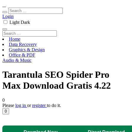
Login
Light
Dark
Home
Data Recovery
Graphics & Design
Office & PDF
Audio & Music
Tarantula SEO Spider Pro
Max Download Gratis 4.22
0
Please
log in
or
register
to do it.
0