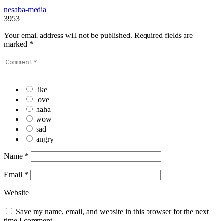
nesaba-media
3953
Your email address will not be published.
Required fields are
marked
*
like
love
haha
wow
sad
angry
Name
*
Email
*
Website
Save my name, email, and website in this browser for the next
time I comment.