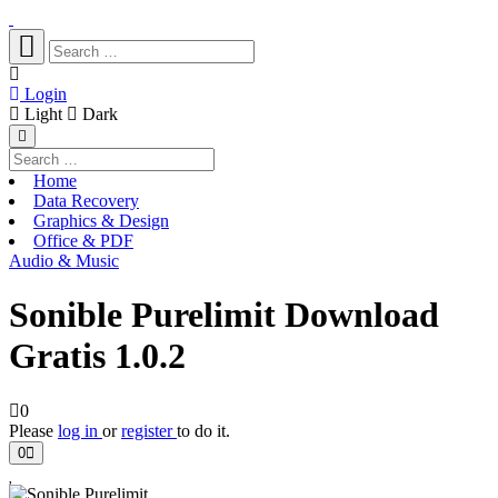
Login
Light
Dark
Home
Data Recovery
Graphics & Design
Office & PDF
Audio & Music
Sonible Purelimit Download
Gratis 1.0.2
0
Please
log in
or
register
to do it.
0