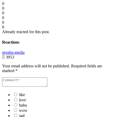
0
0
0
0
0
0
Already reacted for this post.
Reactions
nesaba-media
3953
Your email address will not be published.
Required fields are
marked
*
like
love
haha
wow
sad