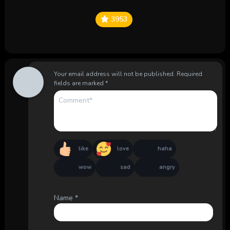
3953
Your email address will not be published.
Required
fields are marked
*
like
love
haha
wow
sad
angry
Name
*