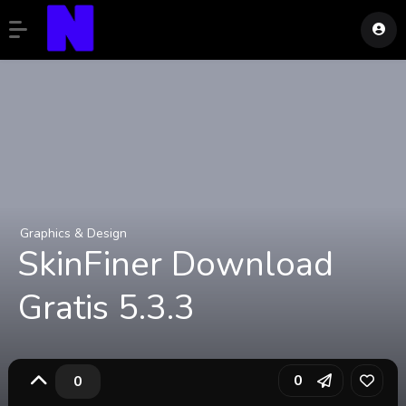
Graphics & Design
SkinFiner Download
Gratis 5.3.3
0
0