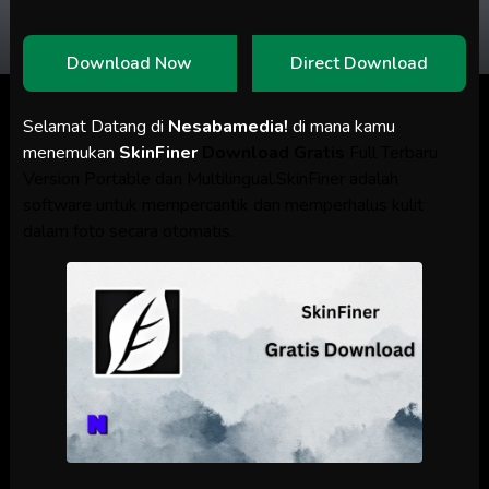
Download Now
Direct Download
Selamat Datang di
Nesabamedia!
di mana kamu
menemukan
SkinFiner
Download Gratis
Full Terbaru
Version Portable dan Multilingual.SkinFiner adalah
software untuk mempercantik dan memperhalus kulit
dalam foto secara otomatis.