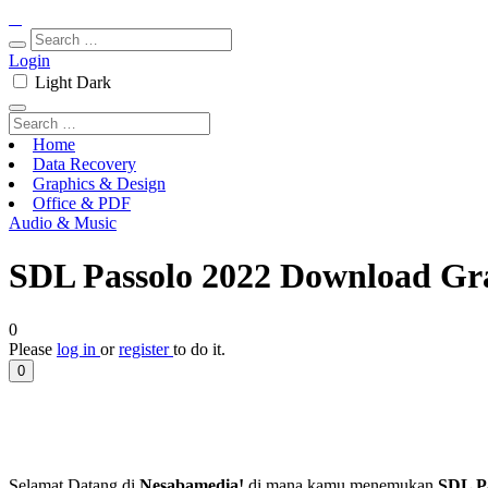
Login
Light
Dark
Home
Data Recovery
Graphics & Design
Office & PDF
Audio & Music
SDL Passolo 2022 Download Gra
0
Please
log in
or
register
to do it.
0
Selamat Datang di
Nesabamedia!
di mana kamu menemukan
SDL P