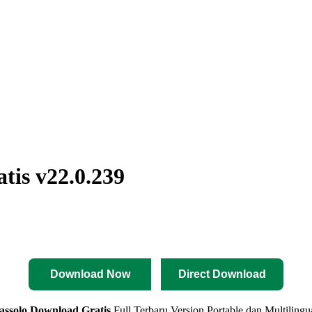
tis v22.0.239
Download Now
Direct Download
assolo
Download Gratis
Full Terbaru Version Portable dan Multilin