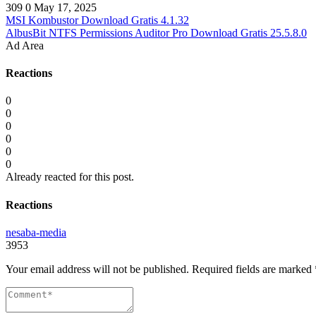
309
0
May 17, 2025
MSI Kombustor Download Gratis 4.1.32
AlbusBit NTFS Permissions Auditor Pro Download Gratis 25.5.8.0
Ad Area
Reactions
0
0
0
0
0
0
Already reacted for this post.
Reactions
nesaba-media
3953
Your email address will not be published.
Required fields are marked