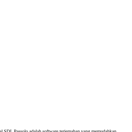
gual.SDL Passolo adalah software terjemahan yang memudahkan