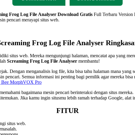
ing Frog Log File Analyser
Download Gratis
Full Terbaru Version 
in pencari merayapi situs web.
Screaming Frog Log File Analyser Ringkasa
lidiki situs web. Mereka mengunjungi halaman, mencatat apa yang me
ilah
Screaming Frog Log File Analyser
membantu!
ak. Dengan menganalisis log file, kita bisa tahu halaman mana yang s
esin pencari. Semua informasi ini penting bagi pemilik agar mereka b
g Bee MorphVOX Pro
a memahami bagaimana mesin pencari berinteraksi dengan situs mereka
emukan. Jika kamu ingin situsmu lebih ramah terhadap Google, alat ini
FITUR
gi situs web.
rmasalah.
merespons.