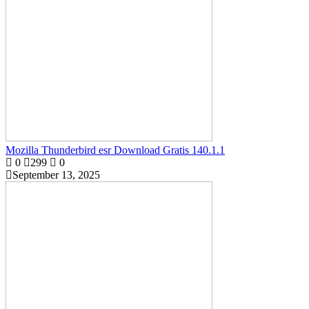
Mozilla Thunderbird esr Download Gratis 140.1.1
0
299
0
September 13, 2025