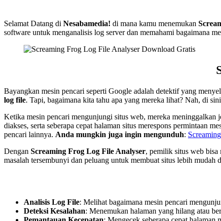
Selamat Datang di
Nesabamedia!
di mana kamu menemukan
Scream
software untuk menganalisis log server dan memahami bagaimana mes
Bayangkan mesin pencari seperti Google adalah detektif yang menye
log file
. Tapi, bagaimana kita tahu apa yang mereka lihat? Nah, di sin
Ketika mesin pencari mengunjungi situs web, mereka meninggalkan jej
diakses, serta seberapa cepat halaman situs merespons permintaan m
pencari lainnya.
Anda mungkin juga ingin mengunduh
:
Screamin
Dengan
Screaming Frog Log File Analyser
, pemilik situs web bis
masalah tersembunyi dan peluang untuk membuat situs lebih mudah dit
Analisis Log File
: Melihat bagaimana mesin pencari mengunjun
Deteksi Kesalahan
: Menemukan halaman yang hilang atau be
Pemantauan Kecepatan
: Mengecek seberapa cepat halaman 