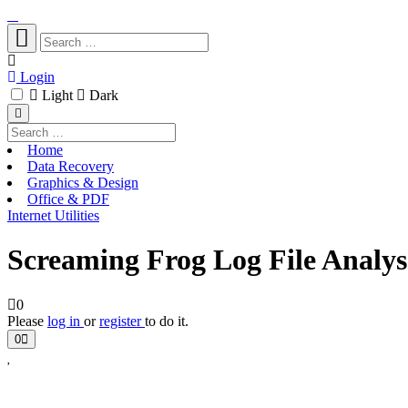
Login
Light
Dark
Home
Data Recovery
Graphics & Design
Office & PDF
Internet Utilities
Screaming Frog Log File Analys
0
Please
log in
or
register
to do it.
0