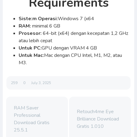
Requirements
Siste:m Operasi:
Windows 7 (x64
RAM:
minimal 6 GB
Prosesor:
64-bit (x64) dengan kecepatan 1,2 GHz
atau lebih cepat
Untuk PC:
GPU dengan VRAM 4 GB
Untuk Mac:
Mac dengan CPU Intel, M1, M2, atau
M3.
259
0
July 3, 2025
RAM Saver
Retouch4me Eye
Professional
Brilliance Download
Download Gratis
Gratis 1.010
25.5.1