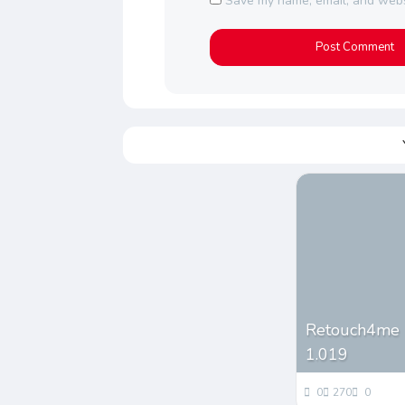
Save my name, email, and websi
Retouch4me M
1.019
0
270
0