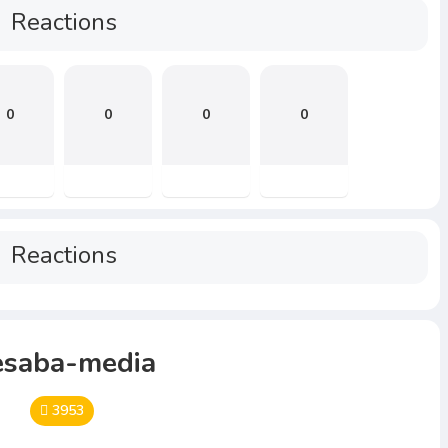
Reactions
0
0
0
0
Reactions
esaba-media
3953