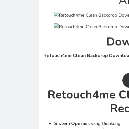
A
Dow
Retouch4me Clean Backdrop Download G
Retouch4me C
Req
Sistem Operasi:
yang Didukung