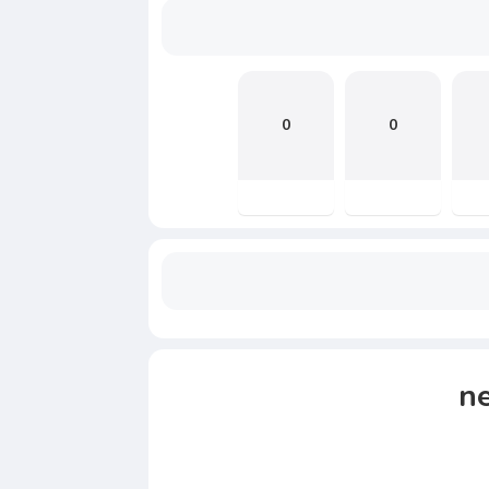
0
0
n