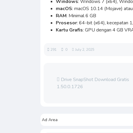
Windows
: Windows 7 (x64), Wind
macOS
: macOS 10.14 (Mojave) atau v
RAM
: Minimal 6 GB
Prosesor
: 64-bit (x64), kecepatan 1
Kartu Grafis
: GPU dengan 4 GB VRA
291
0
July 2, 2025
Drive SnapShot Download Gratis
1.50.0.1726
Ad Area