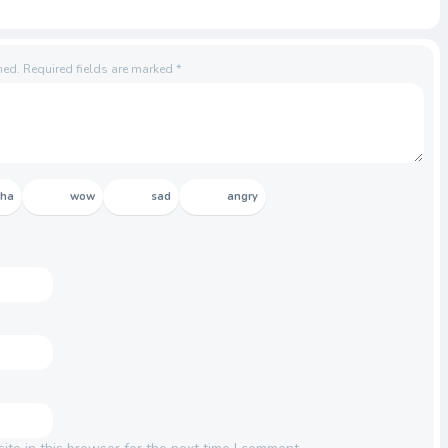
hed.
Required fields are marked
*
aha
wow
sad
angry