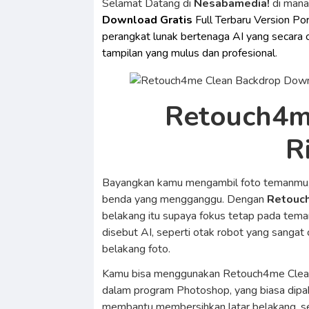
Selamat Datang di
Nesabamedia!
di man
Download Gratis
Full Terbaru Version Po
perangkat lunak bertenaga AI yang secara 
tampilan yang mulus dan profesional
.
Retouch4m
R
Bayangkan kamu mengambil foto temanmu, t
benda yang mengganggu. Dengan
Retouc
belakang itu supaya fokus tetap pada tema
disebut AI, seperti otak robot yang sangat
belakang foto.
Kamu bisa menggunakan Retouch4me Clean 
dalam program Photoshop, yang biasa dipak
membantu membersihkan latar belakang, sem