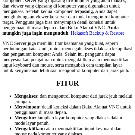
komponen: server yang dipasang di komputer yang akan diakses,
dan viewer yang dipasang di komputer yang digunakan untuk
mengakses. Setelah kedua komponen terpasang, Anda dapat
menghubungkan viewer ke server dan mulai mengontrol komputer
target. Pengguna juga bisa menyimpan detail koneksi untuk
penggunaan di masa depan dalam Buku Alamat VNC.
Anda
mungkin juga ingin mengunduh
:
Hekasoft Backup & Restore
VNC Server juga memiliki fitur keamanan yang kuat, seperti
perlindungan kata sandi, untuk mencegah akses tidak sah ke aplikasi
dan pengaturan komputer Anda. Selain itu, pengguna dapat
menyesuaikan pengaturan untuk mengaktifkan atau menonaktifkan
input keyboard dan mouse, serta mengubah cara tampilan layar
untuk kenyamanan lebih saat mengontrol komputer dari jarak jauh.
FITUR
Mengakses:
dan mengontrol komputer dari jarak jauh melalui
jaringan.
Menyimpan:
detail koneksi dalam Buku Alamat VNC untuk
penggunaan di masa depan.
Mengatur:
tampilan layar komputer yang diakses dalam
mode layar penuh.
Mengaktifkan:
atau menonaktifkan input keyboard dan
mouse pada komputer yang diakses.