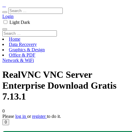
Login
Light
Dark
Home
Data Recovery
Graphics & Design
Office & PDF
Network & WiFi
RealVNC VNC Server
Enterprise Download Gratis
7.13.1
0
Please
log in
or
register
to do it.
0