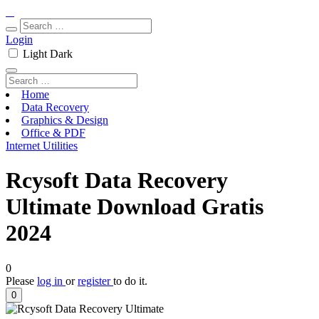
Login
Light
Dark
Home
Data Recovery
Graphics & Design
Office & PDF
Internet Utilities
Rcysoft Data Recovery
Ultimate Download Gratis
2024
0
Please
log in
or
register
to do it.
0