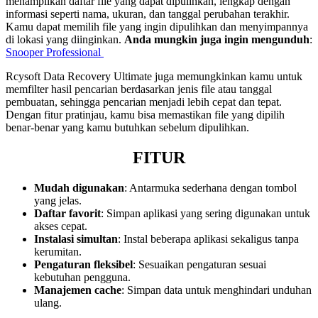
menampilkan daftar file yang dapat dipulihkan, lengkap dengan
informasi seperti nama, ukuran, dan tanggal perubahan terakhir.
Kamu dapat memilih file yang ingin dipulihkan dan menyimpannya
di lokasi yang diinginkan.
Anda mungkin juga ingin mengunduh
:
Snooper Professional
Rcysoft Data Recovery Ultimate juga memungkinkan kamu untuk
memfilter hasil pencarian berdasarkan jenis file atau tanggal
pembuatan, sehingga pencarian menjadi lebih cepat dan tepat.
Dengan fitur pratinjau, kamu bisa memastikan file yang dipilih
benar-benar yang kamu butuhkan sebelum dipulihkan.
FITUR
Mudah digunakan
: Antarmuka sederhana dengan tombol
yang jelas.
Daftar favorit
: Simpan aplikasi yang sering digunakan untuk
akses cepat.
Instalasi simultan
: Instal beberapa aplikasi sekaligus tanpa
kerumitan.
Pengaturan fleksibel
: Sesuaikan pengaturan sesuai
kebutuhan pengguna.
Manajemen cache
: Simpan data untuk menghindari unduhan
ulang.