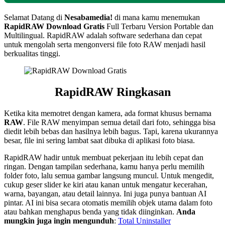
Selamat Datang di
Nesabamedia!
di mana kamu menemukan
RapidRAW
Download Gratis
Full Terbaru Version Portable dan
Multilingual. RapidRAW adalah software sederhana dan cepat
untuk mengolah serta mengonversi file foto RAW menjadi hasil
berkualitas tinggi.
RapidRAW
Ringkasan
Ketika kita memotret dengan kamera, ada format khusus bernama
RAW
. File RAW menyimpan semua detail dari foto, sehingga bisa
diedit lebih bebas dan hasilnya lebih bagus. Tapi, karena ukurannya
besar, file ini sering lambat saat dibuka di aplikasi foto biasa.
RapidRAW hadir untuk membuat pekerjaan itu lebih cepat dan
ringan. Dengan tampilan sederhana, kamu hanya perlu memilih
folder foto, lalu semua gambar langsung muncul. Untuk mengedit,
cukup geser slider ke kiri atau kanan untuk mengatur kecerahan,
warna, bayangan, atau detail lainnya. Ini juga punya bantuan AI
pintar. AI ini bisa secara otomatis memilih objek utama dalam foto
atau bahkan menghapus benda yang tidak diinginkan.
Anda
mungkin juga ingin mengunduh
:
Total Uninstaller