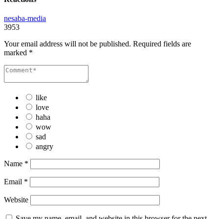
nesaba-media
3953
Your email address will not be published.
Required fields are
marked
*
like
love
haha
wow
sad
angry
Name
*
Email
*
Website
Save my name, email, and website in this browser for the next