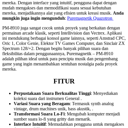
mereka. Dengan interface yang intuitif, pengguna dapat dengan
mudah mengakses dan memodifikasi suara sesuai kebutuhan
mereka, menjadikannya alat yang efisien untuk kreasi musik.
Anda
mungkin juga ingin mengunduh
:
Puremagnetik Quazotron
PM-8910 juga sangat cocok untuk proyek yang berkaitan dengan
permainan arcade klasik, seperti Intellivision dan Vectrex. Aplikasi
ini mendukung berbagai konsol game lainnya, seperti Amstrad CPC,
Oric 1, Color Genie, Elektor TV Games Computer, dan Sinclair ZX
Spectrum 128/+2. Dengan begitu banyak pilihan suara dan
fleksibilitas dalam penggunaannya, Puremagnetik – PM-8910
adalah pilihan ideal untuk para pencipta musik dan pengembang
game yang ingin menambahkan sentuhan nostalgia pada proyek
mereka.
FITUR
Perpustakaan Suara Berkualitas Tinggi
: Menyediakan
koleksi suara dari instrumen General .
Variasi Suara yang Beragam
: Termasuk synth analog
vintage, drum machines unik, bass akustik, .
Transformasi Suara Lo-Fi
: Mengubah komputer menjadi
sumber suara lo-fi yang gritty dan menarik.
Interface Intuitif
: Memudahkan pengguna untuk mengakses