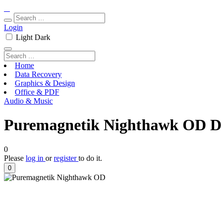
Login
Light
Dark
Home
Data Recovery
Graphics & Design
Office & PDF
Audio & Music
Puremagnetik Nighthawk OD Dow
0
Please
log in
or
register
to do it.
0