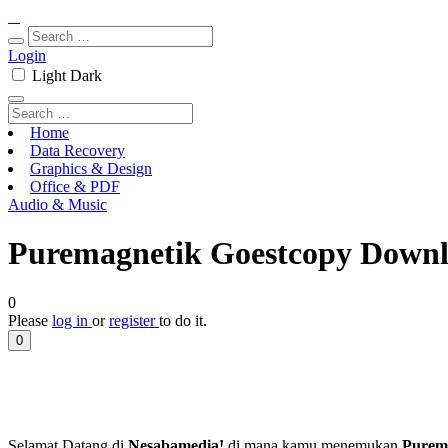
Login
Light
Dark
Home
Data Recovery
Graphics & Design
Office & PDF
Audio & Music
Puremagnetik Goestcopy Downlo
0
Please
log in
or
register
to do it.
0
Selamat Datang di
Nesabamedia!
di mana kamu menemukan
Purem