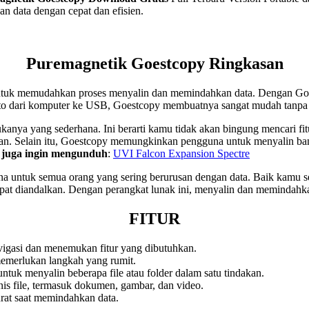
 data dengan cepat dan efisien.
Puremagnetik Goestcopy Ringkasan
ntuk memudahkan proses menyalin dan memindahkan data. Dengan Goestc
foto dari komputer ke USB, Goestcopy membuatnya sangat mudah tanpa 
anya yang sederhana. Ini berarti kamu tidak akan bingung mencari fitu
 Selain itu, Goestcopy memungkinkan pengguna untuk menyalin banya
juga ingin mengunduh
:
UVI Falcon Expansion Spectre
 untuk semua orang yang sering berurusan dengan data. Baik kamu seo
t diandalkan. Dengan perangkat lunak ini, menyalin dan memindahkan 
FITUR
gasi dan menemukan fitur yang dibutuhkan.
memerlukan langkah yang rumit.
uk menyalin beberapa file atau folder dalam satu tindakan.
is file, termasuk dokumen, gambar, dan video.
rat saat memindahkan data.