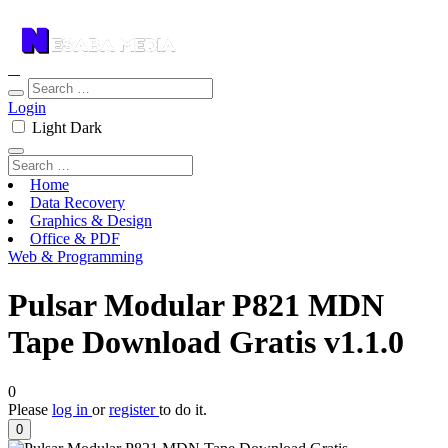
Login
Light
Dark
Home
Data Recovery
Graphics & Design
Office & PDF
Web & Programming
Pulsar Modular P821 MDN
Tape Download Gratis v1.1.0
0
Please
log in
or
register
to do it.
0