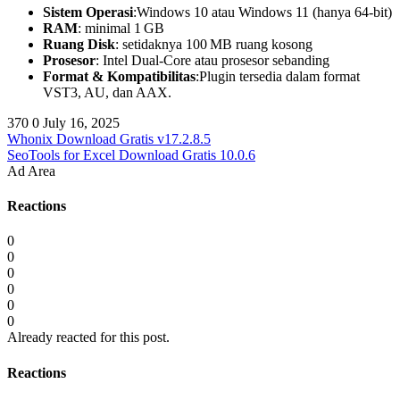
Sistem Operasi
:Windows 10 atau Windows 11 (hanya 64-bit)
RAM
: minimal 1 GB
Ruang Disk
: setidaknya 100 MB ruang kosong
Prosesor
: Intel Dual‑Core atau prosesor sebanding
Format & Kompatibilitas
:Plugin tersedia dalam format
VST3, AU, dan AAX.
370
0
July 16, 2025
Whonix Download Gratis v17.2.8.5
SeoTools for Excel Download Gratis 10.0.6
Ad Area
Reactions
0
0
0
0
0
0
Already reacted for this post.
Reactions