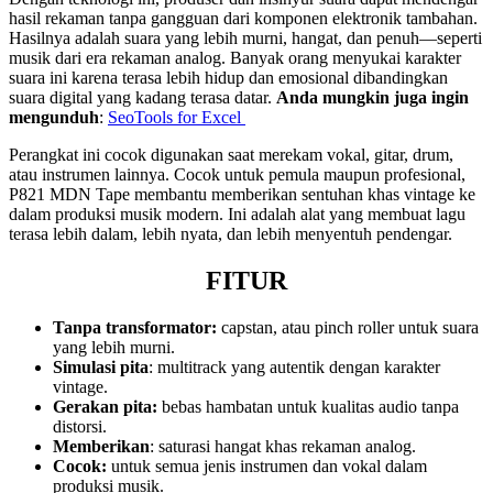
hasil rekaman tanpa gangguan dari komponen elektronik tambahan.
Hasilnya adalah suara yang lebih murni, hangat, dan penuh—seperti
musik dari era rekaman analog. Banyak orang menyukai karakter
suara ini karena terasa lebih hidup dan emosional dibandingkan
suara digital yang kadang terasa datar.
Anda mungkin juga ingin
mengunduh
:
SeoTools for Excel
Perangkat ini cocok digunakan saat merekam vokal, gitar, drum,
atau instrumen lainnya. Cocok untuk pemula maupun profesional,
P821 MDN Tape membantu memberikan sentuhan khas vintage ke
dalam produksi musik modern. Ini adalah alat yang membuat lagu
terasa lebih dalam, lebih nyata, dan lebih menyentuh pendengar.
FITUR
Tanpa transformator:
capstan, atau pinch roller untuk suara
yang lebih murni.
Simulasi pita
: multitrack yang autentik dengan karakter
vintage.
Gerakan pita:
bebas hambatan untuk kualitas audio tanpa
distorsi.
Memberikan
: saturasi hangat khas rekaman analog.
Cocok:
untuk semua jenis instrumen dan vokal dalam
produksi musik.