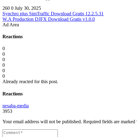
260
0
July 30, 2025
Synchro plus SimTraffic Download Gratis 12.2.5.31
W.A Production DJFX Download Gratis v1.0.0
Ad Area
Reactions
0
0
0
0
0
0
Already reacted for this post.
Reactions
nesaba-media
3953
Your email address will not be published.
Required fields are marked