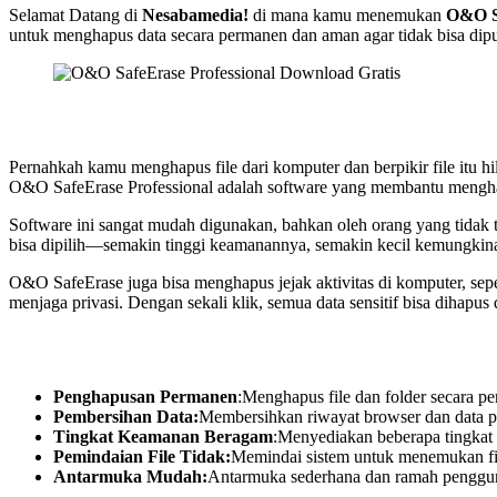
Selamat Datang di
Nesabamedia!
di mana kamu menemukan
O&O Sa
untuk menghapus data secara permanen dan aman agar tidak bisa dipu
Pernahkah kamu menghapus file dari komputer dan berpikir file itu hi
O&O SafeErase Professional adalah software yang membantu menghapus
Software ini sangat mudah digunakan, bahkan oleh orang yang tidak t
bisa dipilih—semakin tinggi keamanannya, semakin kecil kemungkinan
O&O SafeErase juga bisa menghapus jejak aktivitas di komputer, seper
menjaga privasi. Dengan sekali klik, semua data sensitif bisa dihapus
Penghapusan Permanen
:Menghapus file dan folder secara pe
Pembersihan Data:
Membersihkan riwayat browser dan data pr
Tingkat Keamanan Beragam
:Menyediakan beberapa tingkat
Pemindaian File Tidak:
Memindai sistem untuk menemukan fi
Antarmuka Mudah:
Antarmuka sederhana dan ramah penggun