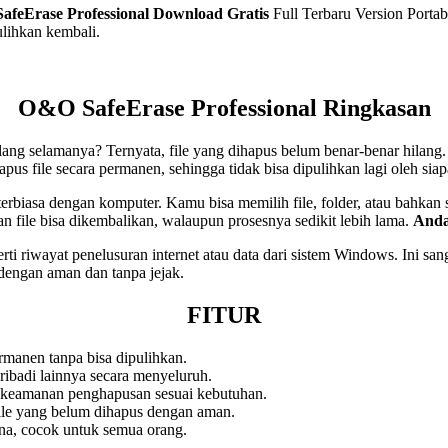
feErase Professional Download Gratis
Full Terbaru Version Portab
lihkan kembali.
O&O SafeErase Professional
Ringkasan
lang selamanya? Ternyata, file yang dihapus belum benar-benar hilang.
 file secara permanen, sehingga tidak bisa dipulihkan lagi oleh siap
erbiasa dengan komputer. Kamu bisa memilih file, folder, atau bahkan
 file bisa dikembalikan, walaupun prosesnya sedikit lebih lama.
Anda
ti riwayat penelusuran internet atau data dari sistem Windows. Ini sa
 dengan aman dan tanpa jejak.
FITUR
rmanen tanpa bisa dipulihkan.
ibadi lainnya secara menyeluruh.
 keamanan penghapusan sesuai kebutuhan.
le yang belum dihapus dengan aman.
a, cocok untuk semua orang.