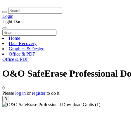
Login
Light
Dark
Home
Data Recovery
Graphics & Design
Office & PDF
Office & PDF
O&O SafeErase Professional Do
0
Please
log in
or
register
to do it.
0