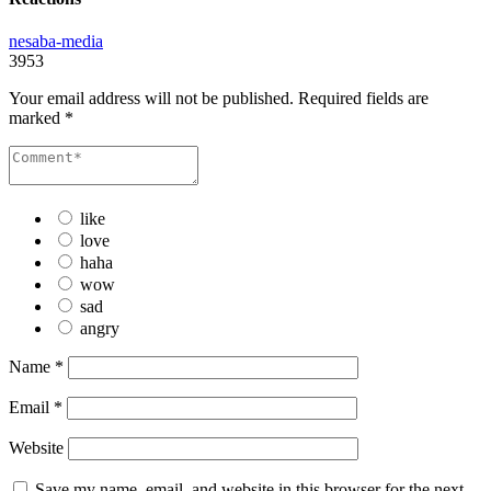
nesaba-media
3953
Your email address will not be published.
Required fields are
marked
*
like
love
haha
wow
sad
angry
Name
*
Email
*
Website
Save my name, email, and website in this browser for the next