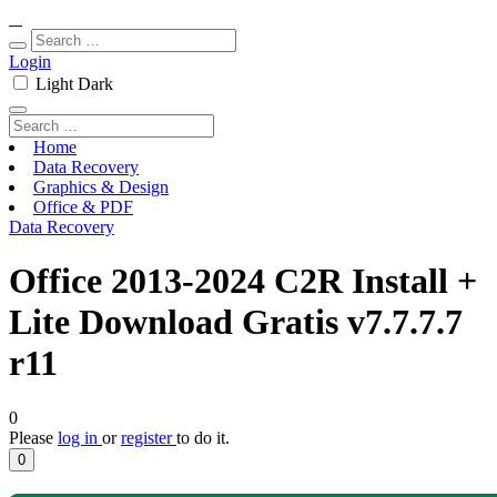
Login
Light
Dark
Home
Data Recovery
Graphics & Design
Office & PDF
Data Recovery
Office 2013-2024 C2R Install +
Lite Download Gratis v7.7.7.7
r11
0
Please
log in
or
register
to do it.
0