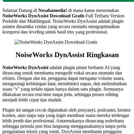
Selamat Datang di
Nesabamedia!
di mana kamu menemukan
NoiseWorks DynAssist
Download Gratis
Full Terbaru Version
Portable dan Multilingual. NoiseWorks DynAssist adalah plugin
asisten dinamika cerdas yang secara otomatis mengoptimalkan
kompresi dan leveling untuk hasil mix yang profesional.
NoiseWorks DynAssist Ringkasan
NoiseWorks DynAssist
adalah plugin pintar berbasis AI yang
dirancang untuk membantu mengedit vokal secara otomatis dan
efisien. Dengan alat ini, pengguna dapat mengatur volume suara,
mengurangi kebisingan latar, mendeteksi napas, dan melembutkan
suara “s” yang terlalu tajam hanya dalam satu plugin. Semuanya
dilakukan secara real-time tanpa jeda, sehingga proses editing
menjadi lebih cepat dan mudah.
Plugin ini sangat cocok digunakan oleh penyanyi, podcaster, kreator
konten, atau siapa saja yang ingin membuat suara mereka terdengar
lebih jernih dan profesional. Antarmukanya dirancang sederhana
sehingga pemula pun bisa langsung menggunakannya tanpa perlu
pengalaman teknis yang rumit. DynAssist membantu pengguna