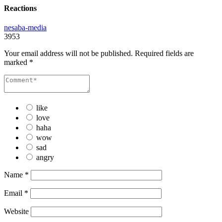
Reactions
nesaba-media
3953
Your email address will not be published.
Required fields are
marked
*
like
love
haha
wow
sad
angry
Name
*
Email
*
Website