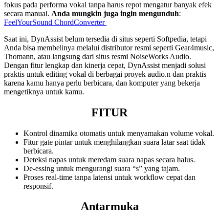
fokus pada performa vokal tanpa harus repot mengatur banyak efek
secara manual.
Anda mungkin juga ingin mengunduh
:
FeelYourSound ChordConverter
Saat ini, DynAssist belum tersedia di situs seperti Softpedia, tetapi
Anda bisa membelinya melalui distributor resmi seperti Gear4music,
Thomann, atau langsung dari situs resmi NoiseWorks Audio.
Dengan fitur lengkap dan kinerja cepat, DynAssist menjadi solusi
praktis untuk editing vokal di berbagai proyek audio.n dan praktis
karena kamu hanya perlu berbicara, dan komputer yang bekerja
mengetiknya untuk kamu.
FITUR
Kontrol dinamika otomatis untuk menyamakan volume vokal.
Fitur gate pintar untuk menghilangkan suara latar saat tidak
berbicara.
Deteksi napas untuk meredam suara napas secara halus.
De‑essing untuk mengurangi suara “s” yang tajam.
Proses real-time tanpa latensi untuk workflow cepat dan
responsif.
Antarmuka