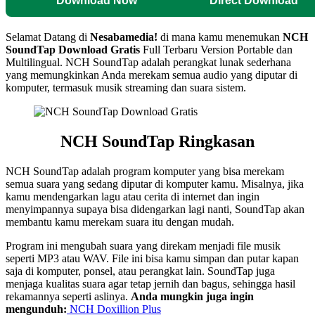
Download Now
Direct Download
Selamat Datang di
Nesabamedia!
di mana kamu menemukan
NCH
SoundTap
Download Gratis
Full Terbaru Version Portable dan
Multilingual.
NCH SoundTap adalah perangkat lunak sederhana
yang memungkinkan Anda merekam semua audio yang diputar di
komputer, termasuk musik streaming dan suara sistem.
NCH SoundTap
Ringkasan
NCH SoundTap adalah program komputer yang bisa merekam
semua suara yang sedang diputar di komputer kamu. Misalnya, jika
kamu mendengarkan lagu atau cerita di internet dan ingin
menyimpannya supaya bisa didengarkan lagi nanti, SoundTap akan
membantu kamu merekam suara itu dengan mudah.
Program ini mengubah suara yang direkam menjadi file musik
seperti MP3 atau WAV. File ini bisa kamu simpan dan putar kapan
saja di komputer, ponsel, atau perangkat lain. SoundTap juga
menjaga kualitas suara agar tetap jernih dan bagus, sehingga hasil
rekamannya seperti aslinya.
Anda mungkin juga ingin
mengunduh
:
NCH Doxillion Plus