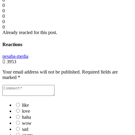
0
0
0
0
0
Already reacted for this post.
Reactions
nesaba-media
3953
Your email address will not be published.
Required fields are
marked
*
like
love
haha
wow
sad