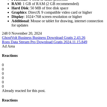
RAM
: 1 GB of RAM (2 GB recommended)
Hard Disk
: 50 MB of free disk space
Graphics
: DirectX 9 compatible video card or higher
Display
: 1024×768 screen resolution or higher
Additional
: Mouse or tablet for drawing, internet connection
for updates
248
0
November 20, 2024
GhostVolt Business Business Download Gratis 2.43.26
Rons Data Stream Pro Download Gratis 2024.11.15.849
Ad Area
Reactions
0
0
0
0
0
0
Already reacted for this post.
Reactions